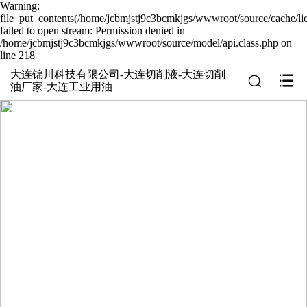
Warning:
file_put_contents(/home/jcbmjstj9c3bcmkjgs/wwwroot/source/cache/li
failed to open stream: Permission denied in
/home/jcbmjstj9c3bcmkjgs/wwwroot/source/model/api.class.php on
line 218
大连锦川科技有限公司-大连切削液-大连切削
油厂家-大连工业用油